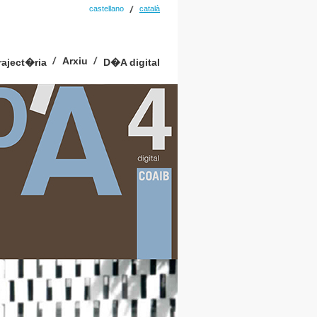
castellano
català
Arxiu
raject�ria
D�A digital