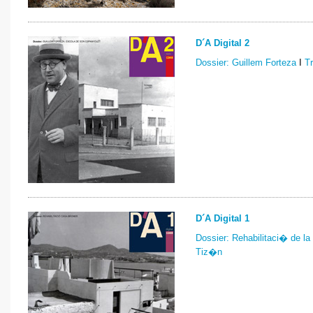
D´A Digital 2
Dossier: Guillem Forteza
I
T
D´A Digital 1
Dossier: Rehabilitaci� de la
Tiz�n