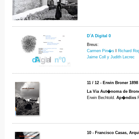
D´A Digital 0
Breus:
Carmen Pin�s
I
Richard Ro
Jaime Coll y Judith Lecrec
11 / 12 - Erwin Broner 1898
La Via Aut�noma de Bron
Erwin Bechtold.
Ap�ndixs
10 - Francisco Casas, Arqui