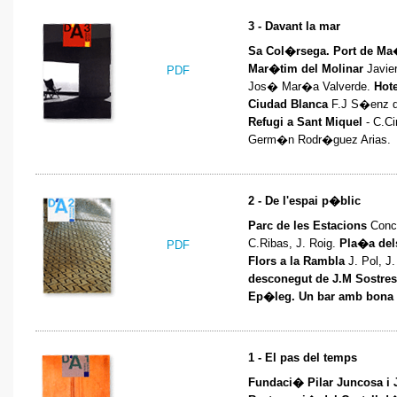
3 - Davant la mar
Sa Col�rsega. Port de M
Mar�tim del Molinar
Javie
PDF
Jos� Mar�a Valverde.
Hot
Ciudad Blanca
F.J S�enz 
Refugi a Sant Miquel
- C.Ci
Germ�n Rodr�guez Arias.
2 - De l'espai p�blic
Parc de les Estacions
Conc
C.Ribas, J. Roig.
Pla�a del
PDF
Flors a la Rambla
J. Pol, J.
desconegut de J.M Sostres
Ep�leg. Un bar amb bona 
1 - El pas del temps
Fundaci� Pilar Juncosa i