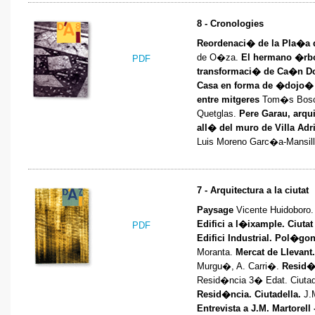
8 - Cronologies
Reordenaci� de la Pla�a 
de O�za.
El hermano �rb
PDF
transformaci� de Ca�n 
Casa en forma de �dojo�
entre mitgeres
Tom�s Bos
Quetglas.
Pere Garau, arqui
all� del muro de Villa Adria
Luis Moreno Garc�a-Mansill
7 - Arquitectura a la ciutat
Paysage
Vicente Huidoboro
Edifici a l�ixample. Ciuta
PDF
Edifici Industrial. Pol�go
Moranta.
Mercat de Llevant
Murgu�, A. Carri�.
Resid�n
Resid�ncia 3� Edat. Ciutad
Resid�ncia. Ciutadella.
J.M
Entrevista a J.M. Martorell 