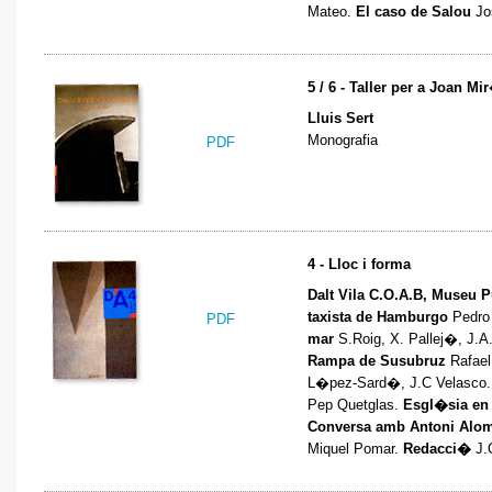
Mateo.
El caso de Salou
Jo
5 / 6 - Taller per a Joan Mi
Lluis Sert
Monografia
PDF
4 - Lloc i forma
Dalt Vila C.O.A.B, Museu 
taxista de Hamburgo
Pedro
PDF
mar
S.Roig, X. Pallej�, J.
Rampa de Susubruz
Rafael
L�pez-Sard�, J.C Velasco
Pep Quetglas.
Esgl�sia en
Conversa amb Antoni Alo
Miquel Pomar.
Redacci�
J.