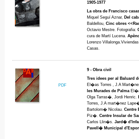
1905-1977
La obra de Francisco casas
Miquel Seguí Aznar,
Del caba
Baldellou,
Cinc obres <<Rac
Octavio Mestre. Fotografia:
cura de Martí Lucena.
Apènd
Lorenzo Villalonga.Vivienda
Casas.
9 - Obra civil
Tres idees per al Baluard 
El�as Torres , J.A Mart�n
PDF
les Murades de Palma
El�a
Olga Tarras�, Jordi Henric.
Torres, J.A mart�nez Lape
Bartolom� Nicolau.
Centre 
Piz�.
Centre Insular de Sa
Carlos Llin�s.
Jard� d'Inf
Pavell� Municipal d'Espor