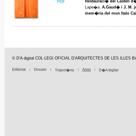
Restauraci� del Castell d
PDF
Lape�a.
A.Gaud� i J. M. j
mem�ria del mon Italo Ca
© D’A digital COL·LEGI OFICIAL D’ARQUITECTES DE LES ILLES 
Editorial
Dossier
Arxiu
Traject�ria
D�A digital