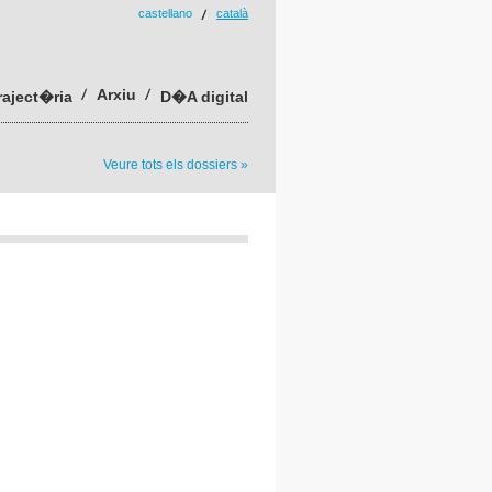
castellano
català
Arxiu
raject�ria
D�A digital
Veure tots els dossiers »