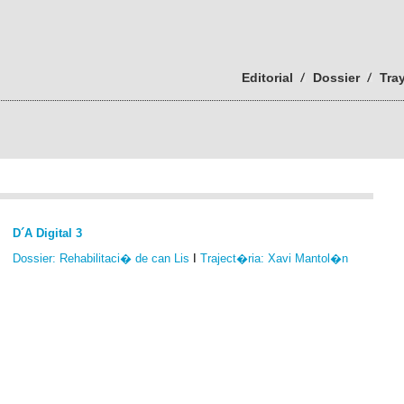
Editorial
Dossier
Tra
D´A Digital 3
Dossier: Rehabilitaci� de can Lis
I
Traject�ria: Xavi Mantol�n