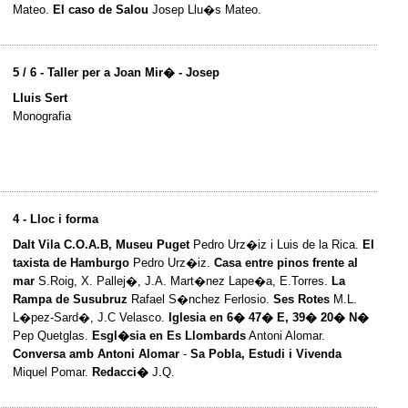
Mateo.
El caso de Salou
Josep Llu�s Mateo.
5 / 6 - Taller per a Joan Mir� - Josep
Lluis Sert
Monografia
4 - Lloc i forma
Dalt Vila C.O.A.B, Museu Puget
Pedro Urz�iz i Luis de la Rica.
El
taxista de Hamburgo
Pedro Urz�iz.
Casa entre pinos frente al
mar
S.Roig, X. Pallej�, J.A. Mart�nez Lape�a, E.Torres.
La
Rampa de Susubruz
Rafael S�nchez Ferlosio.
Ses Rotes
M.L.
L�pez-Sard�, J.C Velasco.
Iglesia en 6� 47� E, 39� 20� N�
Pep Quetglas.
Esgl�sia en Es Llombards
Antoni Alomar.
Conversa amb Antoni Alomar
-
Sa Pobla, Estudi i Vivenda
Miquel Pomar.
Redacci�
J.Q.