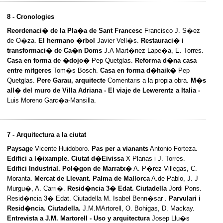
8 - Cronologies
Reordenaci� de la Pla�a de Sant Francesc
Francisco J. S�ez
de O�za.
El hermano �rbol
Javier Vell�s.
Restauraci� i
transformaci� de Ca�n Doms
J.A Mart�nez Lape�a, E. Torres.
Casa en forma de �dojo�
Pep Quetglas.
Reforma d�na casa
entre mitgeres
Tom�s Bosch.
Casa en forma d�haik�
Pep
Quetglas.
Pere Garau, arquitecte
Comentaris a la propia obra.
M�s
all� del muro de Villa Adriana - El viaje de Lewerentz a Italia -
Luis Moreno Garc�a-Mansilla.
7 - Arquitectura a la ciutat
Paysage
Vicente Huidoboro.
Pas per a vianants
Antonio Forteza.
Edifici a l�ixample. Ciutat d�Eivissa
X Planas i J. Torres.
Edifici Industrial. Pol�gon de Marratx�
A. P�rez-Villegas, C.
Moranta.
Mercat de Llevant. Palma de Mallorca
A.de Pablo, J. J
Murgu�, A. Carri�.
Resid�ncia 3� Edat. Ciutadella
Jordi Pons.
Resid�ncia 3� Edat. Ciutadella M. Isabel Benn�sar .
Parvulari i
Resid�ncia. Ciutadella.
J.M.MArtorell, O. Bohigas, D. Mackay.
Entrevista a J.M. Martorell - Uso y arquitectura
Josep Llu�s