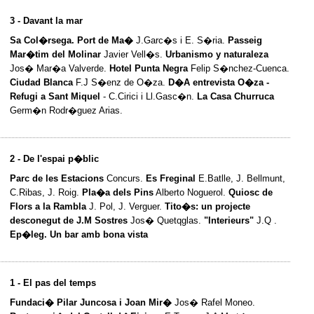
3 - Davant la mar
Sa Col�rsega. Port de Ma�
J.Garc�s i E. S�ria.
Passeig
Mar�tim del Molinar
Javier Vell�s.
Urbanismo y naturaleza
Jos� Mar�a Valverde.
Hotel Punta Negra
Felip S�nchez-Cuenca.
Ciudad Blanca
F.J S�enz de O�za.
D�A entrevista O�za -
Refugi a Sant Miquel
- C.Cirici i Ll.Gasc�n.
La Casa Churruca
Germ�n Rodr�guez Arias.
2 - De l'espai p�blic
Parc de les Estacions
Concurs.
Es Freginal
E.Batlle, J. Bellmunt,
C.Ribas, J. Roig.
Pla�a dels Pins
Alberto Noguerol.
Quiosc de
Flors a la Rambla
J. Pol, J. Verguer.
Tito�s: un projecte
desconegut de J.M Sostres
Jos� Quetqglas.
"Interieurs"
J.Q .
Ep�leg. Un bar amb bona vista
1 - El pas del temps
Fundaci� Pilar Juncosa i Joan Mir�
Jos� Rafel Moneo.