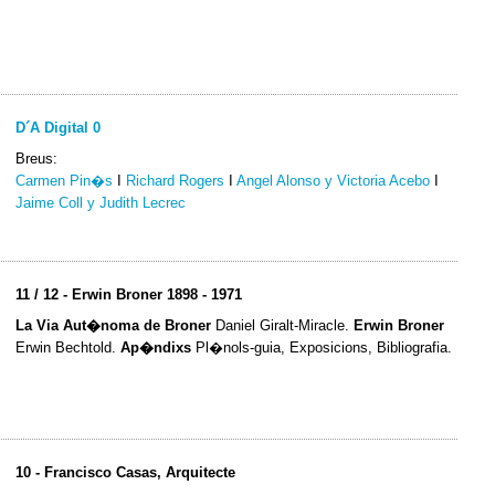
D´A Digital 0
Breus:
Carmen Pin�s
I
Richard Rogers
I
Angel Alonso y Victoria Acebo
I
Jaime Coll y Judith Lecrec
11 / 12 - Erwin Broner 1898 - 1971
La Via Aut�noma de Broner
Daniel Giralt-Miracle.
Erwin Broner
Erwin Bechtold.
Ap�ndixs
Pl�nols-guia, Exposicions, Bibliografia.
10 - Francisco Casas, Arquitecte