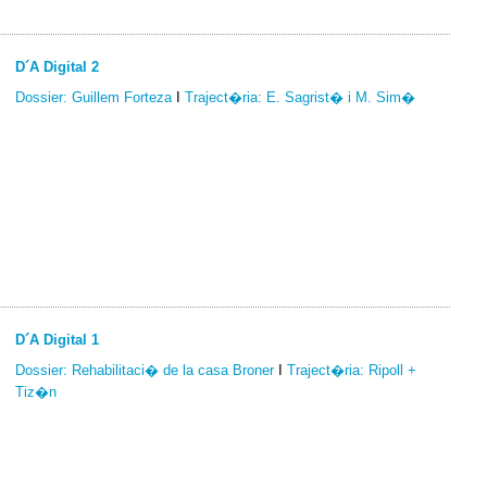
D´A Digital 2
Dossier: Guillem Forteza
I
Traject�ria: E. Sagrist� i M. Sim�
D´A Digital 1
Dossier: Rehabilitaci� de la casa Broner
I
Traject�ria: Ripoll +
Tiz�n