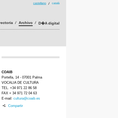
castellano
català
yectoria
Archivo
D�A digital
COAIB
Portella, 14 - 07001 Palma
VOCALIA DE CULTURA
TEL. +34 971 22 86 58
FAX + 34 971 72 04 63
E-mail:
cultura@coaib.es
Compartir