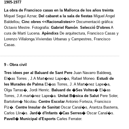
1905-1977
La obra de Francisco casas en la Mallorca de los años treinta
Miquel Seguí Aznar,
Del cabaret a la sala de fiestas
Miguel Angel
Baldellou,
Cinc obres <<Racionalistes>>
Documentació gràfica:
Octavio Mestre. Fotografia:
Gabriel Ramón
.
Selecció D'obres
A
cura de Martí Lucena.
Apèndixs
De arquitectura, Francisco Casas y
Lorenzo Villalonga.Viviendas Urbanas y Campestres, Francisco
Casas.
9 - Obra civil
Tres idees per al Baluard de Sant Pere
Juan Navarro Baldewg,
El�as Torres , J.A Mart�nez Lape�a, Rafael Moneo.
Estudi de
les Murades de Palma
El�as Torres, J. A Mart�nez Lape�a,
Olga Tarras�, Jordi Henric.
Baluard de �Ses Voltes�
El�as
Torres, J.A mart�nez Lape�a.
Unitat B�sica de Salut
Pere Soler,
Bartolom� Nicolau.
Centre Escolar
Antonio Forteza, Francisco
Piz�.
Centre Insular de Sanitat
Oscar Canal�s, Arantza Basterra,
Carlos Llin�s.
Jard� d'Infants �Cas Serres�
Oscar Canal�s.
Pavell� Municipal d'Esports
Carles Ferrater.